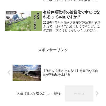
の１〜２ヶ月の間に、3名もの若手が辞め
るという話を聞きました。彼らに辞める
理由を尋ねてみると、「仕事が辛い」・
有給休暇取得の義務化で幸せにな
仕事の話
「残業が嫌」などで...
れるって本当ですか？
2019年4月から働き方改革関連法案が施行
されて、はや4年が経つわけですけど、こ
の法案、僕にはどうもしっくり来ないん
ですよね。残業時間の上限規制有給休暇
取得の義務化勤務間インターバル制度中
小企業への割増賃金率の猶予措置の廃止
産業医の機能強化...
スポンサーリンク
【休日を充実させる方法】意図的な不自
由が幸福度を上げる
「人生は壮大な暇つぶし」←納得。