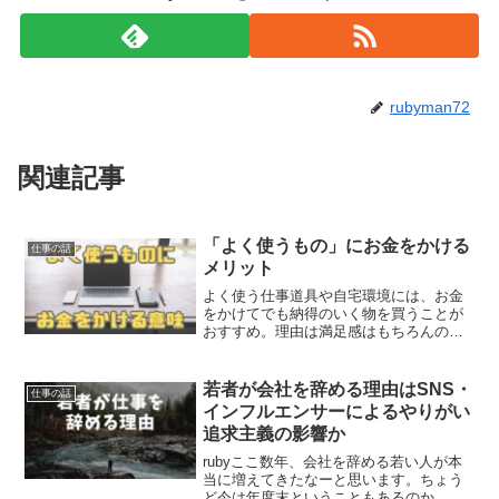
rubyman72
関連記事
「よく使うもの」にお金をかける
仕事の話
メリット
よく使う仕事道具や自宅環境には、お金
をかけてでも納得のいく物を買うことが
おすすめ。理由は満足感はもちろんのこ
と、他に得られるものが大きく2つありま
す。ruby①時短ができて人生の自由時間
が増える②脳のワーキングメモリが開放
若者が会社を辞める理由はSNS・
仕事の話
され、余計な悩みが...
インフルエンサーによるやりがい
追求主義の影響か
rubyここ数年、会社を辞める若い人が本
当に増えてきたなーと思います。ちょう
ど今は年度末ということもあるのか、こ