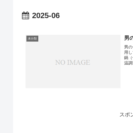
2025-06
男
未分類
男の
用し
鍋（
温調
スポ