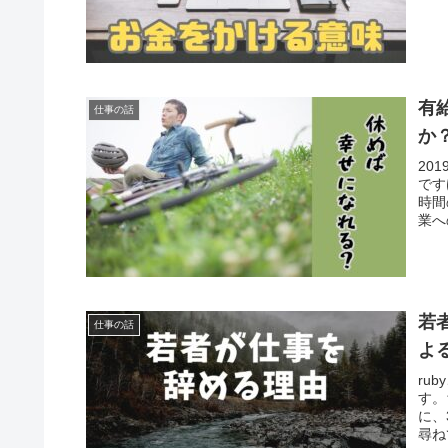
有
仕事の話
か
20
です
時間
業へ
若
仕事の話
よ
ru
す。
に、
尋ね