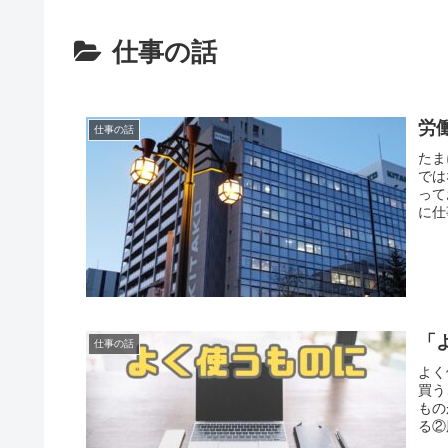
仕事の話
労
仕事の話
たま
では
って
に仕
「
仕事の話
よく
買う
もの
る②