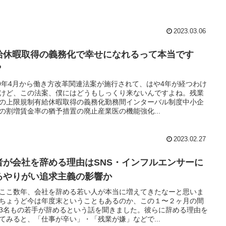
2023.03.06
給休暇取得の義務化で幸せになれるって本当です
？
19年4月から働き方改革関連法案が施行されて、はや4年が経つわけ
けど、この法案、僕にはどうもしっくり来ないんですよね。残業
の上限規制有給休暇取得の義務化勤務間インターバル制度中小企
の割増賃金率の猶予措置の廃止産業医の機能強化...
2023.02.27
者が会社を辞める理由はSNS・インフルエンサーに
るやりがい追求主義の影響か
byここ数年、会社を辞める若い人が本当に増えてきたなーと思いま
ちょうど今は年度末ということもあるのか、この１〜２ヶ月の間
3名もの若手が辞めるという話を聞きました。彼らに辞める理由を
てみると、「仕事が辛い」・「残業が嫌」などで...