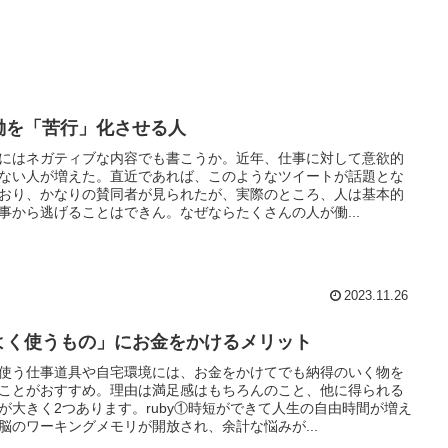
働を「苦行」化させる人
にはネガティブな内容でも書こうか。近年、仕事に対して意欲的
ない人が増えた。直近であれば、このようなツイートが話題とな
おり、かなりの賛同者が見られたが、実際のところ、人は基本的
事から逃げることはできん。なぜならたくさんの人が働...
2023.11.26
よく使うもの」にお金をかけるメリット
使う仕事道具や自宅環境には、お金をかけてでも納得のいく物を
ことがおすすめ。理由は満足感はもちろんのこと、他に得られる
が大きく2つあります。ruby①時短ができて人生の自由時間が増え
脳のワーキングメモリが開放され、余計な悩みが...