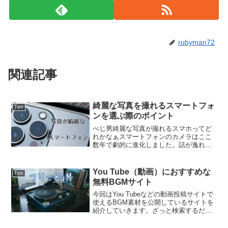
rubyman72
関連記事
綺麗な写真を撮れるスマートフォ
Tips
ンを選ぶ際のポイント
べじ男綺麗な写真が撮れるスマホってど
れかなぁスマートフォンのカメラはここ
数年で劇的に進化しました。話が逸れま
すが、カメラ付きの携帯電話が初めて世
に登場したのは2000年、J-PHONEの「J-
SH04」という機種からだそうです。その
You Tube（動画）におすすめな
Tips
画素数は...
無料BGMサイト
今回はYou Tubeなどの動画投稿サイトで
使えるBGM素材を公開しているサイトを
紹介していきます。ざっと検索するだけ
でも数十個のフリーBGM公開サイトが見
つかりますが、サイトごとに若干利用規