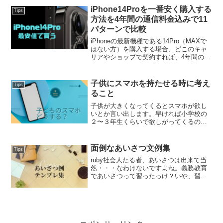
約が異なったりするので、一覧表を作っ
iPhone14Proを一番安く購入する
Tips
たら便利かな...
方法を4年間の通信料金込みで11
パターンで比較
iPhoneの最新機種である14Pro（MAXで
はない方）を購入する場合、どこのキャ
リアやショップで契約すれば、4年間の実
質費用が安くなるのか、11パターンで比
較したよ！比較するプランとしては、
「5〜10分間の通話し放題」＋「15〜
子供にスマホを持たせる時に考え
Tips
20GB...
ること
子供が大きくなってくるとスマホが欲し
いとか言い出します。早ければ小学校の
２〜３年生くらいで欲しがってくるのか
な？うちの場合、教育方針が「子供がや
りたいことを妨げない」という僕自身の
抑圧された過去の反動がモロに反映され
面倒なあいさつ文例集
Tips
たものになっているので、...
ruby社会人たる者、あいさつは出来て当
然・・・なわけないですよね。義務教育
であいさつって習ったっけ？いや、習っ
た覚えはない！ということで、自分のた
めにも困ってるみんなのためにも役立つ
（かもしれない）挨拶文例集を作ること
にしました。① 冒頭...