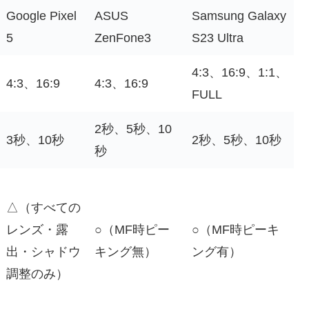
Google Pixel
ASUS
Samsung Galaxy
5
ZenFone3
S23 Ultra
4:3、16:9、1:1、
4:3、16:9
4:3、16:9
FULL
2秒、5秒、10
3秒、10秒
2秒、5秒、10秒
秒
△（すべての
レンズ・露
○（MF時ピー
○（MF時ピーキ
出・シャドウ
キング無）
ング有）
調整のみ）