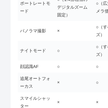
ポートレートモ
○（
デジタルズーム
ード
メラ
固定）
○（
パノラマ撮影
×
ズ）
○（
ナイトモード
○
ズ）
顔認識AF
○
○
追尾オートフォ
×
○
ーカス
スマイルシャッ
×
×
ター