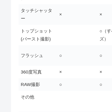
タッチシャッタ
×
×
ー
トップショット
○（
(バースト撮影)
ズ）
フラッシュ
○
○
360度写真
×
×
RAW撮影
○
○
その他