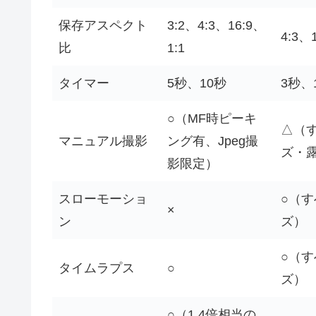
保存アスペクト
3:2、4:3、16:9、
4:3、
比
1:1
タイマー
5秒、10秒
3秒、
○（MF時ピーキ
△（
マニュアル撮影
ング有、Jpeg撮
ズ・
影限定）
スローモーショ
○（
×
ン
ズ）
○（
タイムラプス
○
ズ）
○（1.4倍相当の