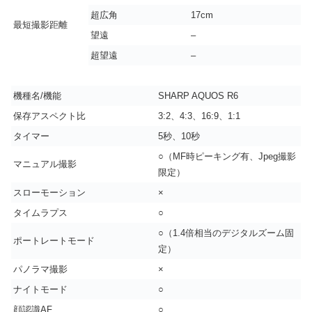
超広角
17cm
最短撮影距離
望遠
–
超望遠
–
機種名/機能
SHARP AQUOS R6
保存アスペクト比
3:2、4:3、16:9、1:1
タイマー
5秒、10秒
○（MF時ピーキング有、Jpeg撮影
マニュアル撮影
限定）
スローモーション
×
タイムラプス
○
○（1.4倍相当のデジタルズーム固
ポートレートモード
定）
パノラマ撮影
×
ナイトモード
○
顔認識AF
○