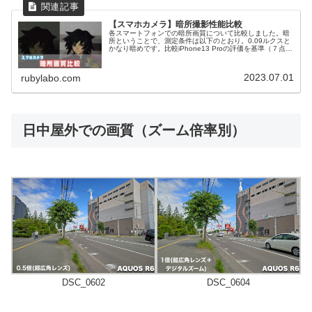
【スマホカメラ】暗所撮影性能比較
各スマートフォンでの暗所画質について比較しました。暗
所ということで、測定条件は以下のとおり。0.09ルクスと
かなり暗めです。比較iPhone13 Proの評価を基準（７点）
とした場合の、各スマホの評価点は以下のとおりです。機
種名発売時期順位...
2023.07.01
rubylabo.com
日中屋外での画質（ズーム倍率別）
DSC_0602
DSC_0604