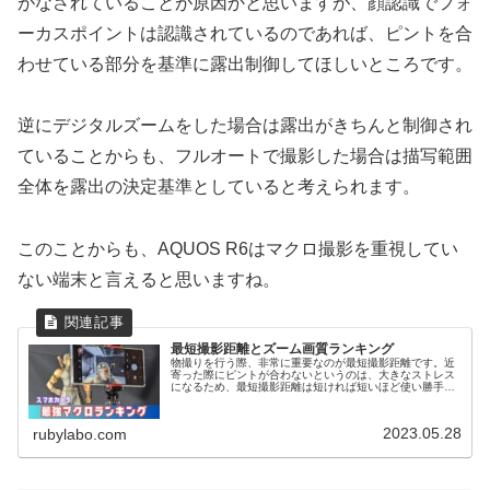
がなされていることが原因かと思いますが、顔認識でフォ
ーカスポイントは認識されているのであれば、ピントを合
わせている部分を基準に露出制御してほしいところです。
逆にデジタルズームをした場合は露出がきちんと制御され
ていることからも、フルオートで撮影した場合は描写範囲
全体を露出の決定基準としていると考えられます。
このことからも、AQUOS R6はマクロ撮影を重視してい
ない端末と言えると思いますね。
最短撮影距離とズーム画質ランキング
物撮りを行う際、非常に重要なのが最短撮影距離です。近
寄った際にピントが合わないというのは、大きなストレス
になるため、最短撮影距離は短ければ短いほど使い勝手は
良くなります。一方で、近距離撮影は近づければいいって
ものではなく、きちんとした画質が...
2023.05.28
rubylabo.com