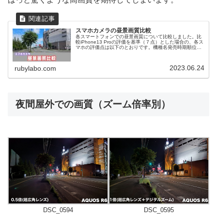
スマホカメラの昼景画質比較
各スマートフォンでの昼景画質について比較しました。比
較iPhone13 Proの評価を基準（７点）とした場合の、各ス
マホの評価点は以下のとおりです。機種名発売時期順位評
点(超広角0.5倍)評点(1倍広角レンズ)評点(2〜3倍ズーム)評
点(4...
2023.06.24
rubylabo.com
夜間屋外での画質（ズーム倍率別）
DSC_0594
DSC_0595