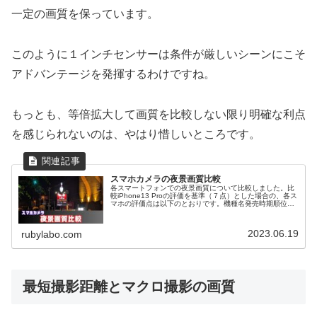
一定の画質を保っています。
このように１インチセンサーは条件が厳しいシーンにこそ
アドバンテージを発揮するわけですね。
もっとも、等倍拡大して画質を比較しない限り明確な利点
を感じられないのは、やはり惜しいところです。
スマホカメラの夜景画質比較
各スマートフォンでの夜景画質について比較しました。比
較iPhone13 Proの評価を基準（７点）とした場合の、各ス
マホの評価点は以下のとおりです。機種名発売時期順位評
点iPhoneXR2018年10月76iPhone13 Pro2021年...
2023.06.19
rubylabo.com
最短撮影距離とマクロ撮影の画質