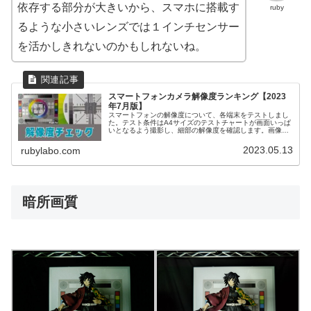
依存する部分が大きいから、スマホに搭載す
ruby
るような小さいレンズでは１インチセンサー
を活かしきれないのかもしれないね。
スマートフォンカメラ解像度ランキング【2023
年7月版】
スマートフォンの解像度について、各端末をテストしまし
た。テスト条件はA4サイズのテストチャートが画面いっぱ
いとなるよう撮影し、細部の解像度を確認します。画像は
左側が全景、右側はドットバイドットで表示したものをキ
ャプチャしたものとなっています...
2023.05.13
rubylabo.com
暗所画質