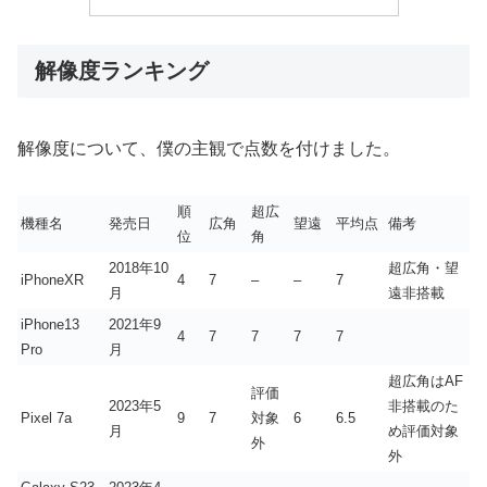
解像度ランキング
解像度について、僕の主観で点数を付けました。
順
超広
機種名
発売日
広角
望遠
平均点
備考
位
角
2018年10
超広角・望
iPhoneXR
4
7
–
–
7
月
遠非搭載
iPhone13
2021年9
4
7
7
7
7
Pro
月
超広角はAF
評価
2023年5
非搭載のた
Pixel 7a
9
7
対象
6
6.5
月
め評価対象
外
外