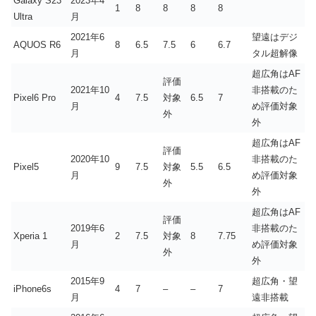
Galaxy S23
2023年4
1
8
8
8
8
Ultra
月
2021年6
望遠はデジ
AQUOS R6
8
6.5
7.5
6
6.7
月
タル超解像
超広角はAF
評価
2021年10
非搭載のた
Pixel6 Pro
4
7.5
対象
6.5
7
月
め評価対象
外
外
超広角はAF
評価
2020年10
非搭載のた
Pixel5
9
7.5
対象
5.5
6.5
月
め評価対象
外
外
超広角はAF
評価
2019年6
非搭載のた
Xperia 1
2
7.5
対象
8
7.75
月
め評価対象
外
外
2015年9
超広角・望
iPhone6s
4
7
–
–
7
月
遠非搭載