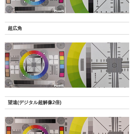
超広角
望遠(デジタル超解像2倍)