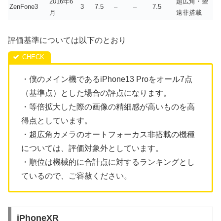
2016年6
超広角・望
ZenFone3
3
7.5
–
–
7.5
月
遠非搭載
評価基準については以下のとおり
・僕のメイン機であるiPhone13 Proをオール7点
（基準点）とした場合の評点になります。
・等倍拡大した際の画像の精細感が高いものを高
得点としています。
・超広角カメラのオートフォーカス非搭載の機種
については、評価対象外としています。
・順位は機械的に合計点に対するランキングとし
ているので、ご容赦ください。
iPhoneXR