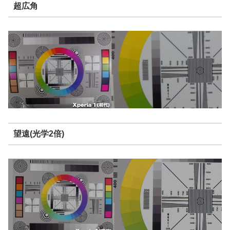
超広角
望遠(光学2倍)