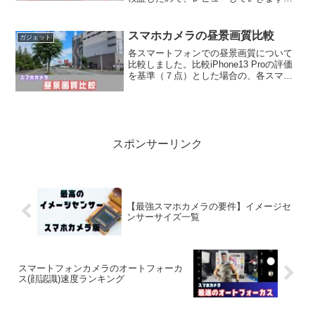
この記事を書いている時点でAQUOS Rシ
リーズは8Proが出ていますので、R6はや
や古い機種にはなりますが、カメラのハ
スマホカメラの昼景画質比較
ガジェット
ード...
各スマートフォンでの昼景画質について
比較しました。比較iPhone13 Proの評価
を基準（７点）とした場合の、各スマホ
の評価点は以下のとおりです。機種名発
売時期順位評点(超広角0.5倍)評点(1倍広
角レンズ)評点(2〜3倍ズーム)評点(4...
スポンサーリンク
【最強スマホカメラの要件】イメージセ
ンサーサイズ一覧
スマートフォンカメラのオートフォーカ
ス(顔認識)速度ランキング