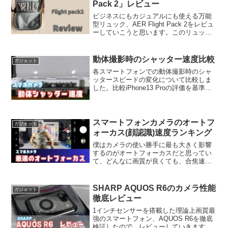
Pack 2」レビュー
ビジネスにもカジュアルにも使える万能
型リュック、AER Flight Pack 2をレビュ
ーしていこうと思います。このリュック
の特徴はスマートに必要な機能をすべて
詰め込んでいるという点です。ノートパ
ソコンスリーブ、小物の仕分け、サイド
動体撮影時のシャッター速度比較
ガジェット
ポケッ...
各スマートフォンでの動体撮影時のシャ
ッタースピードの変化について比較しま
した。比較iPhone13 Proの評価を基準
（７点）とした場合の、各スマホの評価
点は以下のとおりです。機種名発売時期
順位評点iPhoneXR2018年10月37iPh...
スマートフォンカメラのオートフ
ガジェット
ォーカス(顔認識)速度ランキング
僕はカメラの使い勝手に最も大きく影響
するのがオートフォーカスだと思ってい
て、どんなに画質が良くても、合焦速度
が遅いスマートフォンは使っていてスト
レスが溜まってしまいます。特にスマホ
の場合は一眼レフなどよりも、写真とい
SHARP AQUOS R6のカメラ性能
ガジェット
うよりも「記録」としての...
徹底レビュー
1インチセンサーを搭載した理論上画質最
強のスマートフォン、AQUOS R6を徹底
検証したので、レビューしていきます。