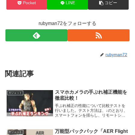
Pocket
LINE
コピー
rubyman72をフォローする
rubyman72
関連記事
スマホカメラの手ぶれ補正機能を
ガジェット
徹底比較！
手ぶれ補正の性能について比較テストを
行いました。テスト方法は、↓のとおり、
スマートフォンを揺らし、リモートシャ
ッターにより連続撮影するものです。端
末の揺らし方は、可能な限りすべての端
末で同一になるようにおこなっています
万能型バックパック「AER Flight
ガジェット
が、アナログな方法であ...