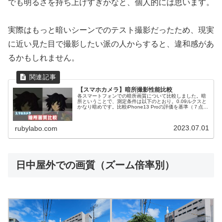
でも明るさを持ち上げすぎかなと、個人的には思います。
実際はもっと暗いシーンでのテスト撮影だったため、現実
に近い見た目で撮影したい派の人からすると、違和感があ
るかもしれません。
【スマホカメラ】暗所撮影性能比較
各スマートフォンでの暗所画質について比較しました。暗
所ということで、測定条件は以下のとおり。0.09ルクスと
かなり暗めです。比較iPhone13 Proの評価を基準（７点）
とした場合の、各スマホの評価点は以下のとおりです。機
種名発売時期順位...
2023.07.01
rubylabo.com
日中屋外での画質（ズーム倍率別）