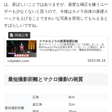
は、喜ばしいことではありますが、過度な補正を嫌うユー
ザーも少なくないと思うので、今後はカメラ自体の基礎ス
ペックを上げることできれいな写真を実現してもらえると
すばらしいですね。
スマホカメラの夜景画質比較
各スマートフォンでの夜景画質について比較しました。比
較iPhone13 Proの評価を基準（７点）とした場合の、各ス
マホの評価点は以下のとおりです。機種名発売時期順位評
点iPhoneXR2018年10月76iPhone13 Pro2021年...
2023.06.19
rubylabo.com
最短撮影距離とマクロ撮影の画質
広角
8cm
超広角
2cm
最短撮影距離
望遠
20cm