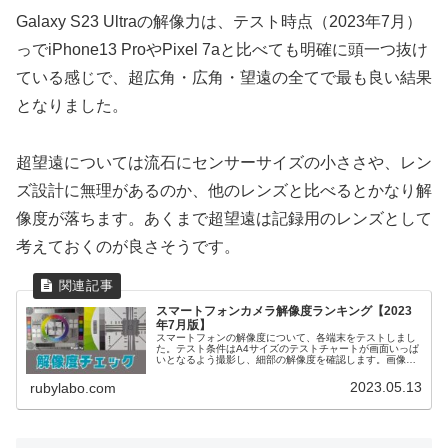
Galaxy S23 Ultraの解像力は、テスト時点（2023年7月）
っでiPhone13 ProやPixel 7aと比べても明確に頭一つ抜け
ている感じで、超広角・広角・望遠の全てで最も良い結果
となりました。
超望遠については流石にセンサーサイズの小ささや、レン
ズ設計に無理があるのか、他のレンズと比べるとかなり解
像度が落ちます。あくまで超望遠は記録用のレンズとして
考えておくのが良さそうです。
スマートフォンカメラ解像度ランキング【2023
年7月版】
スマートフォンの解像度について、各端末をテストしまし
た。テスト条件はA4サイズのテストチャートが画面いっぱ
いとなるよう撮影し、細部の解像度を確認します。画像は
左側が全景、右側はドットバイドットで表示したものをキ
ャプチャしたものとなっています...
2023.05.13
rubylabo.com