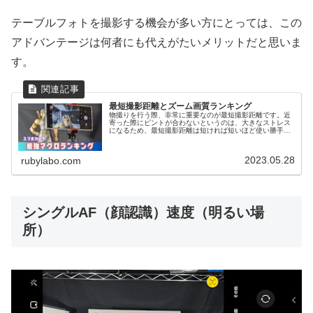
テーブルフォトを撮影する機会が多い方にとっては、この
アドバンテージは何者にも代えがたいメリットだと思いま
す。
最短撮影距離とズーム画質ランキング
物撮りを行う際、非常に重要なのが最短撮影距離です。近
寄った際にピントが合わないというのは、大きなストレス
になるため、最短撮影距離は短ければ短いほど使い勝手は
良くなります。一方で、近距離撮影は近づければいいって
ものではなく、きちんとした画質が...
2023.05.28
rubylabo.com
シングルAF（顔認識）速度（明るい場
所）