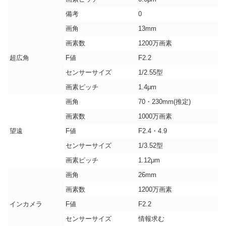
備考
0
画角
13mm
画素数
1200万画素
超広角
F値
F2.2
センサーサイズ
1/2.55型
画素ピッチ
1.4μm
画角
70・230mm(推定)
画素数
1000万画素
望遠
F値
F2.4・4.9
センサーサイズ
1/3.52型
画素ピッチ
1.12μm
画角
26mm
画素数
1200万画素
インカメラ
F値
F2.2
センサーサイズ
情報求む