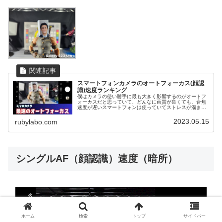
スマートフォンカメラのオートフォーカス(顔認
識)速度ランキング
僕はカメラの使い勝手に最も大きく影響するのがオートフ
ォーカスだと思っていて、どんなに画質が良くても、合焦
速度が遅いスマートフォンは使っていてストレスが溜まっ
てしまいます。特にスマホの場合は一眼レフなどよりも、
写真というよりも「記録」としての...
2023.05.15
rubylabo.com
シングルAF（顔認識）速度（暗所）
ホーム
検索
トップ
サイドバー