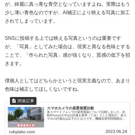
が、綺麗に真っ青な青空となっていますよね。実際はもう
少し薄い青色なのですが、AI補正により映える写真に加工
されてしまっています。
SNSに投稿する上では映える写真というのは重要です
が、「写真」としてみた場合は、現実と異なる色味とする
ことで、「作られた写真」感が強くなり、質感の低下を招
きます。
僕個人としてはどちらかというと現実主義なので、あまり
色味は補正してほしくないですね。
スマホカメラの昼景画質比較
各スマートフォンでの昼景画質について比較しました。比
較iPhone13 Proの評価を基準（７点）とした場合の、各ス
マホの評価点は以下のとおりです。機種名発売時期順位評
点(超広角0.5倍)評点(1倍広角レンズ)評点(2〜3倍ズーム)評
点(4...
2023.06.24
rubylabo.com