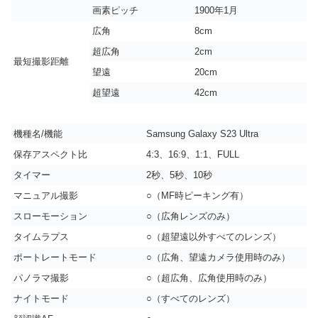
画素ピッチ
1900年1月
広角
8cm
超広角
2cm
最短撮影距離
望遠
20cm
超望遠
42cm
機種名/機能
Samsung Galaxy S23 Ultra
保存アスペクト比
4:3、16:9、1:1、FULL
タイマー
2秒、5秒、10秒
マニュアル撮影
○（MF時ピーキング有）
スローモーション
○（広角レンズのみ）
タイムラプス
○（超望遠以外すべてのレンズ）
ポートレートモード
○（広角、望遠カメラ使用時のみ）
パノラマ撮影
○（超広角、広角使用時のみ）
ナイトモード
○（すべてのレンズ）